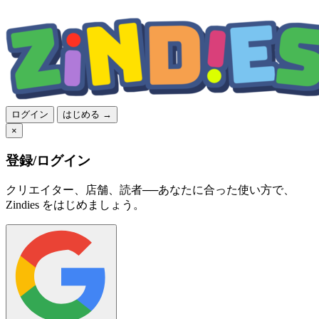
ログイン
はじめる →
×
登録/ログイン
クリエイター、店舗、読者──あなたに合った使い方で、
Zindies をはじめましょう。