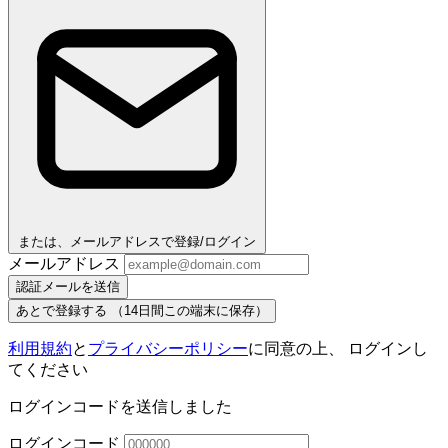
または、メールアドレスで登録/ログイン
メールアドレス
認証メールを送信
あとで登録する
（14日間この端末に保存）
利用規約
と
プライバシーポリシー
に同意の上、 ログインし
てください
ログインコードを送信しました
ログインコード