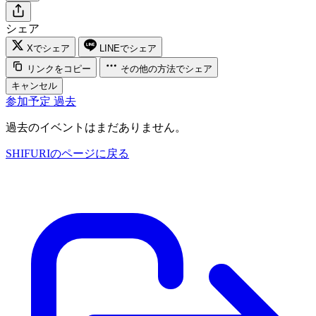
シェア
Xでシェア
LINEでシェア
リンクをコピー
その他の方法でシェア
キャンセル
参加予定
過去
過去のイベントはまだありません。
SHIFURIのページに戻る