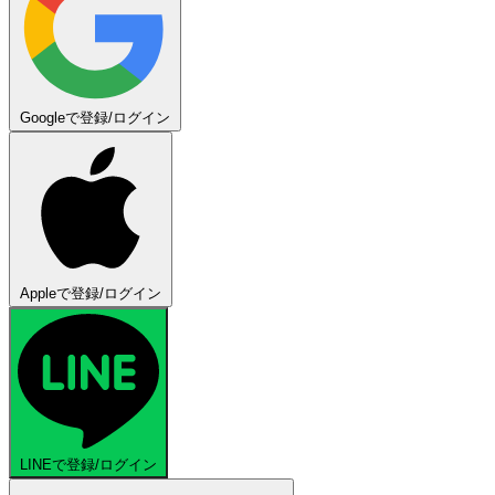
Googleで登録/ログイン
Appleで登録/ログイン
LINEで登録/ログイン