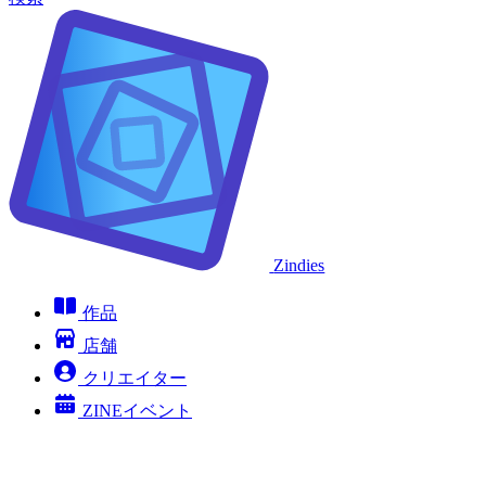
Zindies
作品
店舗
クリエイター
ZINEイベント