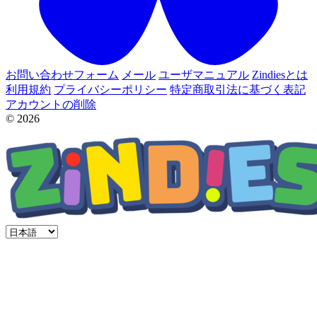
お問い合わせフォーム
メール
ユーザマニュアル
Zindiesとは
利用規約
プライバシーポリシー
特定商取引法に基づく表記
アカウントの削除
© 2026