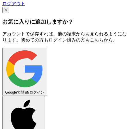
ログアウト
×
お気に入りに追加しますか？
アカウントで保存すれば、他の端末からも見られるようにな
ります。初めての方もログイン済みの方もこちらから。
Googleで登録/ログイン