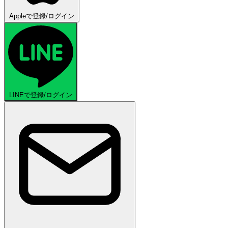
Appleで登録/ログイン
LINEで登録/ログイン