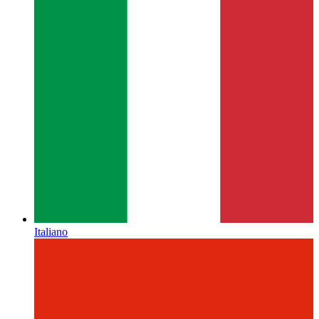
Italiano