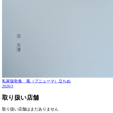
私家版歌集 風（プニューマ）立ちぬ
2026/3
取り扱い店舗
取り扱い店舗はまだありません