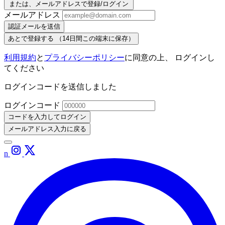
または、メールアドレスで登録/ログイン
メールアドレス
認証メールを送信
あとで登録する
（14日間この端末に保存）
利用規約
と
プライバシーポリシー
に同意の上、 ログインし
てください
ログインコードを送信しました
ログインコード
コードを入力してログイン
メールアドレス入力に戻る
n