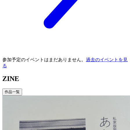
参加予定のイベントはまだありません。
過去のイベントを見
る
ZINE
作品一覧