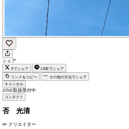
シェア
Xでシェア
LINEでシェア
リンクをコピー
その他の方法でシェア
キャンセル
ZINE取扱受付中
コンタクト
否 光清
✏️
クリエイター