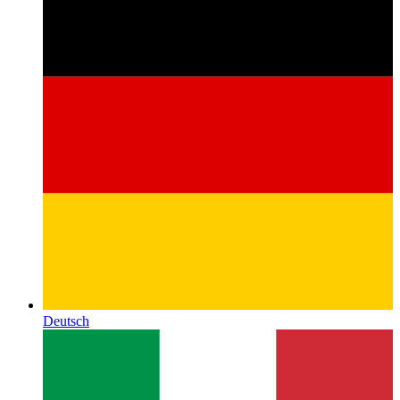
Deutsch