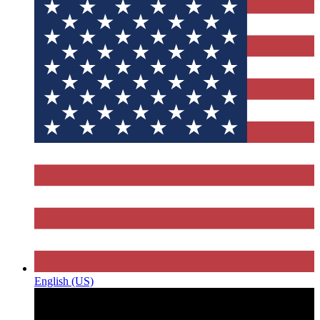
English (US)