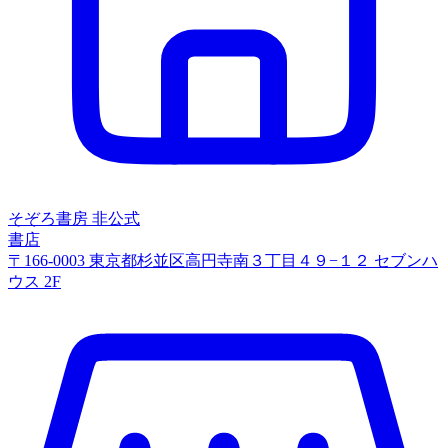
そぞろ書房
非公式
書店
〒166-0003 東京都杉並区高円寺南３丁目４９−１２ セブンハ
ウス 2F